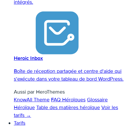
intégrés.
Heroic Inbox
Boîte de réception partagée et centre d'aide qui
s'exécute dans votre tableau de bord WordPress.
Aussi par HeroThemes
KnowAll Theme
FAQ Héroïques
Glossaire
Héroïque
Table des matières héroïque
Voir les
tarifs →
Tarifs