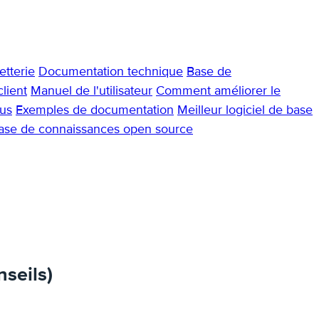
tterie
Documentation technique
Base de
lient
Manuel de l'utilisateur
Comment améliorer le
us
Exemples de documentation
Meilleur logiciel de base
base de connaissances open source
seils)