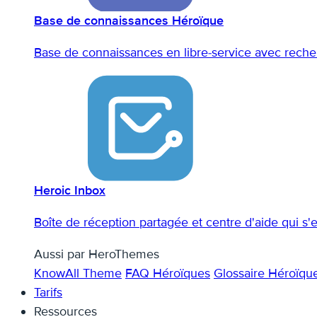
Base de connaissances Héroïque
Base de connaissances en libre-service avec recher
Heroic Inbox
Boîte de réception partagée et centre d'aide qui s
Aussi par HeroThemes
KnowAll Theme
FAQ Héroïques
Glossaire Héroïqu
Tarifs
Ressources