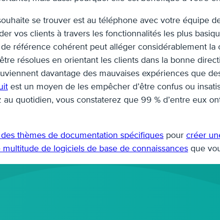
 souhaite se trouver est au téléphone avec votre équipe 
er vos clients à travers les fonctionnalités les plus basi
 de référence cohérent peut alléger considérablement la 
re résolues en orientant les clients dans la bonne directi
souviennent davantage des mauvaises expériences que des 
it
est un moyen de les empêcher d’être confus ou insatisf
ez au quotidien, vous constaterez que 99 % d’entre eux ont
r des thèmes de documentation spécifiques
pour
créer un
 multitude de logiciels de base de connaissances
que vous