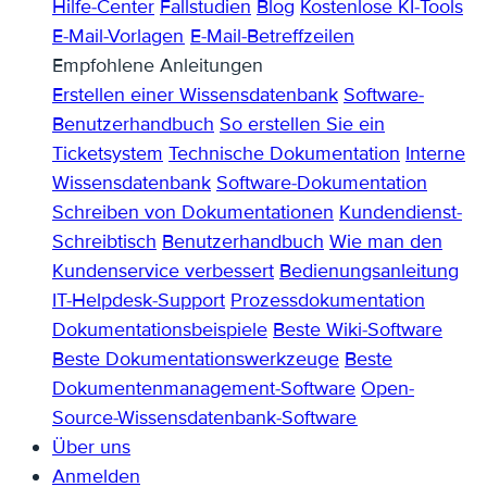
Hilfe-Center
Fallstudien
Blog
Kostenlose KI-Tools
E-Mail-Vorlagen
E-Mail-Betreffzeilen
Empfohlene Anleitungen
Erstellen einer Wissensdatenbank
Software-
Benutzerhandbuch
So erstellen Sie ein
Ticketsystem
Technische Dokumentation
Interne
Wissensdatenbank
Software-Dokumentation
Schreiben von Dokumentationen
Kundendienst-
Schreibtisch
Benutzerhandbuch
Wie man den
Kundenservice verbessert
Bedienungsanleitung
IT-Helpdesk-Support
Prozessdokumentation
Dokumentationsbeispiele
Beste Wiki-Software
Beste Dokumentationswerkzeuge
Beste
Dokumentenmanagement-Software
Open-
Source-Wissensdatenbank-Software
Über uns
Anmelden