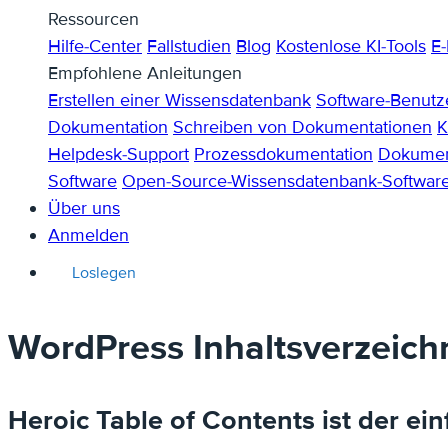
Ressourcen
Hilfe-Center
Fallstudien
Blog
Kostenlose KI-Tools
E-
Empfohlene Anleitungen
Erstellen einer Wissensdatenbank
Software-Benut
Dokumentation
Schreiben von Dokumentationen
K
Helpdesk-Support
Prozessdokumentation
Dokument
Software
Open-Source-Wissensdatenbank-Softwar
Über uns
Anmelden
Loslegen
WordPress Inhaltsverzeichn
Heroic Table of Contents ist der ei