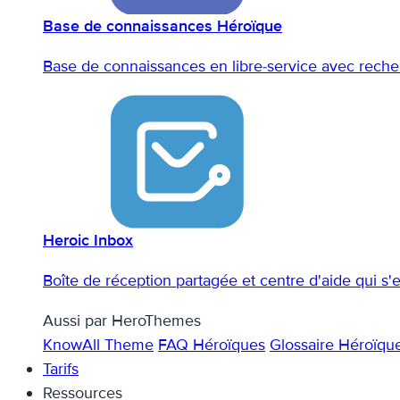
Base de connaissances Héroïque
Base de connaissances en libre-service avec recher
Heroic Inbox
Boîte de réception partagée et centre d'aide qui s
Aussi par HeroThemes
KnowAll Theme
FAQ Héroïques
Glossaire Héroïqu
Tarifs
Ressources