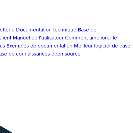
tterie
Documentation technique
Base de
lient
Manuel de l'utilisateur
Comment améliorer le
us
Exemples de documentation
Meilleur logiciel de base
base de connaissances open source