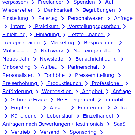
verpassen)
Freelancer
Spenden
Auf
Wiedersehen
Dankbarkeit
Begrüßungen
Einstellung
Feiertag
Personalwesen
Anfrage
Intern
Praktikum
Vorstellungsgespräch
Einleitung
Einladung
Letzte Chance
Treueprogramm
Marketing
Besprechung
Motivierend
Netzwerk
Neu eingetroffen
Neues Jahr
Newsletter
Benachrichtigung
Onboarding
Aufbau
Partnerschaft
Personalisiert
Tonhöhe
Pressemitteilung
Preiserhöhung
Produktlaunch
Professionell
Beförderung
Werbeaktion
Angebot
Anfrage
Schnelle Frage
Re-Engagement
Immobilien
Empfehlung
Absage
Erinnerung
Anfrage
Kündigung
Lebenslauf
Einzelhandel
Anfragen nach Bewertungen / Testimonials
SaaS
Vertrieb
Versand
Sponsoring