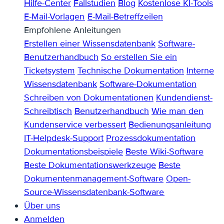
Hilfe-Center
Fallstudien
Blog
Kostenlose KI-Tools
E-Mail-Vorlagen
E-Mail-Betreffzeilen
Empfohlene Anleitungen
Erstellen einer Wissensdatenbank
Software-
Benutzerhandbuch
So erstellen Sie ein
Ticketsystem
Technische Dokumentation
Interne
Wissensdatenbank
Software-Dokumentation
Schreiben von Dokumentationen
Kundendienst-
Schreibtisch
Benutzerhandbuch
Wie man den
Kundenservice verbessert
Bedienungsanleitung
IT-Helpdesk-Support
Prozessdokumentation
Dokumentationsbeispiele
Beste Wiki-Software
Beste Dokumentationswerkzeuge
Beste
Dokumentenmanagement-Software
Open-
Source-Wissensdatenbank-Software
Über uns
Anmelden