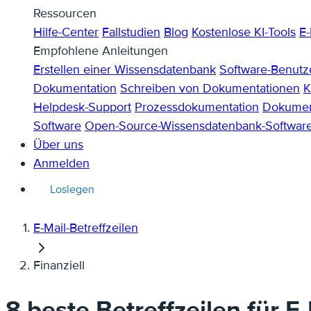
Ressourcen
Hilfe-Center
Fallstudien
Blog
Kostenlose KI-Tools
E-
Empfohlene Anleitungen
Erstellen einer Wissensdatenbank
Software-Benut
Dokumentation
Schreiben von Dokumentationen
K
Helpdesk-Support
Prozessdokumentation
Dokument
Software
Open-Source-Wissensdatenbank-Softwar
Über uns
Anmelden
Loslegen
E-Mail-Betreffzeilen
Finanziell
8 beste Betreffzeilen für E