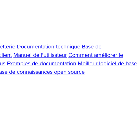
tterie
Documentation technique
Base de
lient
Manuel de l'utilisateur
Comment améliorer le
us
Exemples de documentation
Meilleur logiciel de base
base de connaissances open source